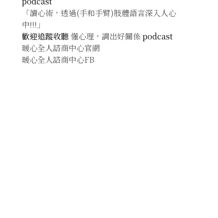
podcast
「讀心術，透過(手和手臂)肢體語言深入人心
中!!!」
歡迎追蹤收聽
懂心理，調出好關係
podcast
暖心全人諮商中心官網
暖心全人諮商中心FB