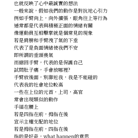
也就反映了心中最誠實的想法
一般來說，假如我們的動作是對抗地心引力
例如手臂向上，向外擴張，眼角往上等行為
通常都是代表與積極正面的情緒有關
像運動員互相擊掌就是個常見的現象
若是肩膀和手臂洩了氣的下垂
代表了是負面情緒使我們不安
即所謂的垂頭喪氣
而縮回手臂，代表的是保護自己
試問肚子痛，手會放哪裡?
手臂放後面，別靠近我，我是不能碰的
代表我的社會地位較高
一些在上位的元首，上司，高官
常會出現類似的動作
手插在腰上
若是四指在前，拇指在後
宣示主權支配的地位
若是拇指在前，四指在後
指的是好奇，what happen的意思